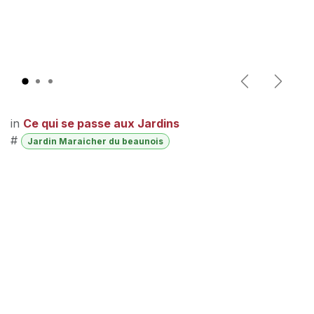
Précédent
Suivan
in
Ce qui se passe aux Jardins
#
Jardin Maraicher du beaunois
L'association
Présentation
Le réseau Cocagne
Adhérer à l'association