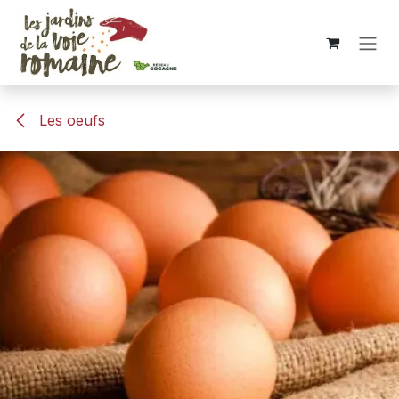
Se rendre au contenu
Les oeufs