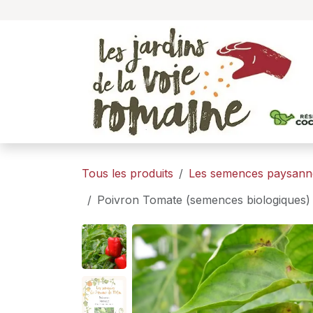
Se rendre au contenu
Tous les produits
Les semences paysann
Poivron Tomate (semences biologiques)