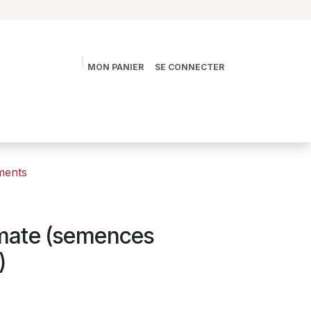
MON PANIER
SE CONNECTER
s
La vie des Jardins
La boutique
Contact
ments
mate (semences
)