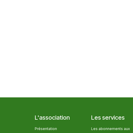
L'association
Les services
Présentation
Les abonnem​ents aux