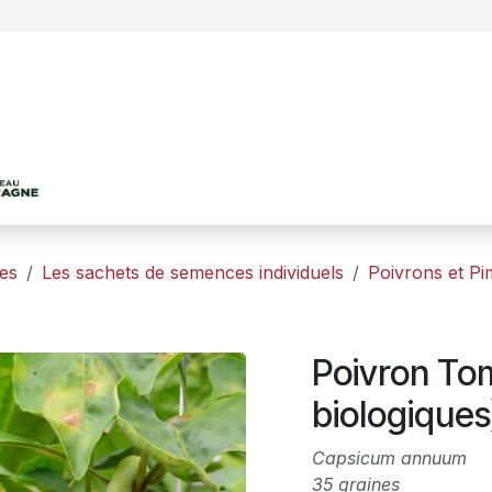
Accueil
Le projet
Les productions agricole
es
Les sachets de semences individuels
Poivrons et Pi
Poivron To
biologiques
Capsicum annuum
35 graines