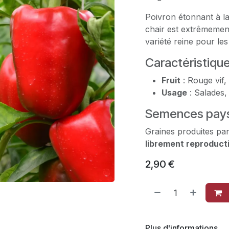
Poivron étonnant à la
chair est extrêmement
variété reine pour le
Caractéristiqu
Fruit
: Rouge vif,
Usage
: Salades,
Semences pays
Graines produites par
librement reproduct
2,90
€
Plus d'informations