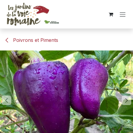
Se rendre au contenu
Poivrons et Piments