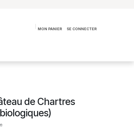
MON PANIER
SE CONNECTER
s
La vie des Jardins
La boutique
Contact
teau de Chartres
biologiques)
m