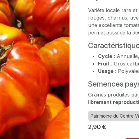
Variété locale rare et
rouges, charnus, avec
une excellente tomate
permet aussi de la dé
Caractéristiqu
Cycle
: Annuelle
Fruit
: Gros calib
Usage
: Polyvale
Semences pays
Graines produites par
librement reproduct
Patrimoine du Centre Va
2,90
€