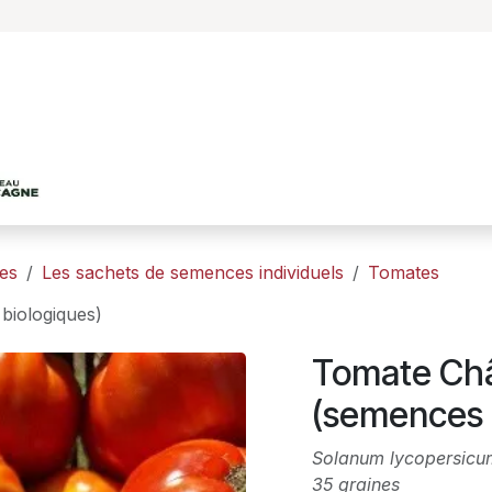
Accueil
Le projet
Les productions agricole
es
Les sachets de semences individuels
Tomates
biologiques)
Tomate Châ
(semences 
Solanum lycopersicu
35 graines