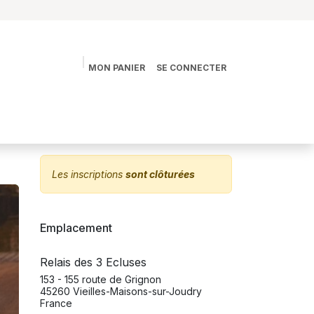
MON PANIER
SE CONNECTER
s
La vie des Jardins
La boutique
Contact
Les inscriptions
sont clôturées
Emplacement
Relais des 3 Ecluses
153 - 155 route de Grignon
45260 Vieilles-Maisons-sur-Joudry
France