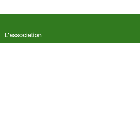
L'association
Présentation
Le réseau Cocagne
Adhérer à l'association
Les services
Les abonnem​ents aux paniers bios