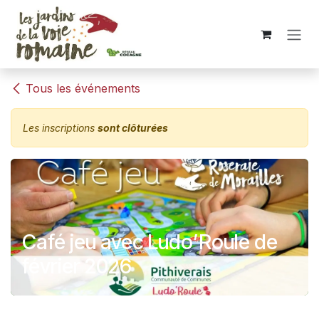
Se rendre au contenu
Tous les événements
Les inscriptions
sont clôturées
Café jeu avec Ludo’Roule de
février 2026