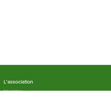
L'association
Présentation
Le réseau Cocagne
Adhérer à l'association