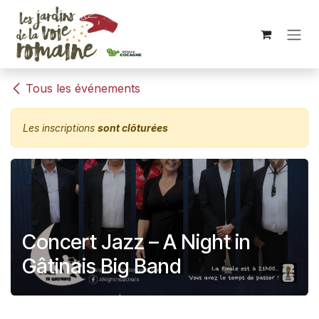
Se rendre au contenu
Tous les événements
Les inscriptions
sont clôturées
Concert Jazz – A Night in
Gâtinais Big Band