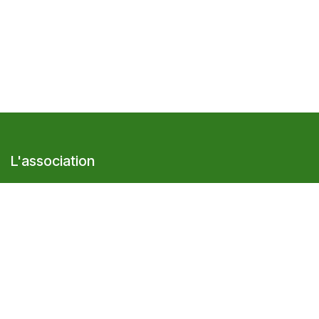
L'association
Présentation
Le réseau Cocagne
Adhérer à l'association