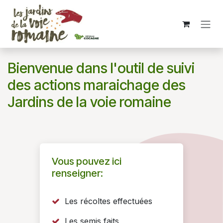
Se rendre au contenu
Bienvenue dans l'outil de suivi
des actions maraichage des
Jardins de la voie romaine
Vous pouvez ici
renseigner:
Les récoltes effectuées
Les semis faits