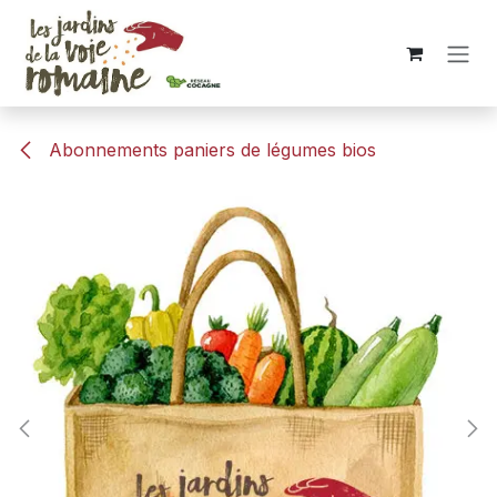
Se rendre au contenu
Abonnements paniers de légumes bios