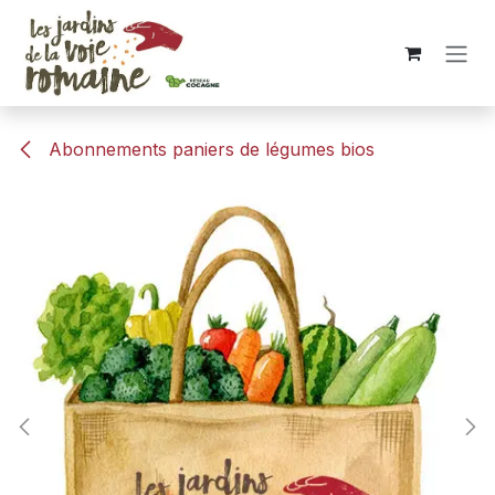
Se rendre au contenu
Abonnements paniers de légumes bios