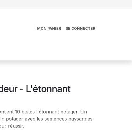
MON PANIER
SE CONNECTER
s
La vie des Jardins
La boutique
Contact
deur - L'étonnant
tient 10 boites l'étonnant potager. Un
rdin potager avec les semences paysannes
our réussir.