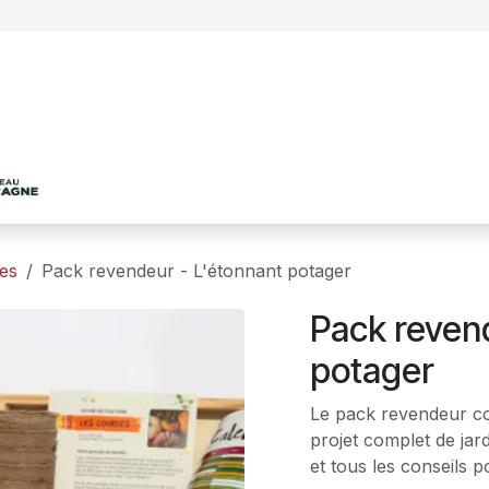
Accueil
Le projet
Les productions agricole
es
Pack revendeur - L'étonnant potager
Pack reven
potager
Le pack revendeur con
projet complet de ja
et tous les conseils p