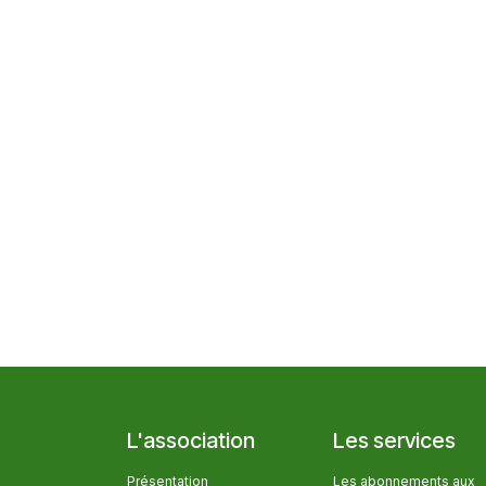
L'association
Les services
Présentation
Les abonnem​ents aux