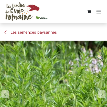
Se rendre au contenu
Les semences paysannes