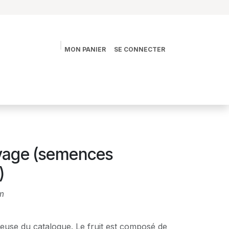
MON PANIER
SE CONNECTER
s
La vie des Jardins
La boutique
Contact
yage (semences
)
m
ieuse du catalogue. Le fruit est composé de