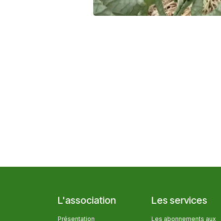
L'association
Les services
Présentation
Les abonnem​ents aux