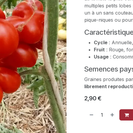
multiples petits lobe
un à un sans couteau 
pique-niques ou pour 
Caractéristiqu
Cycle
: Annuelle,
Fruit
: Rouge, for
Usage
: Consomm
Semences pays
Graines produites par
librement reproduct
2,90
€