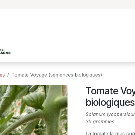
Accueil
Le projet
Les productions agricole
es
Tomate Voyage (semences biologiques)
Tomate Vo
biologiques
Solanum lycopersicu
35 grammes
La tomate la plus cur