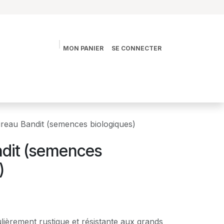
MON PANIER
SE CONNECTER
s
La vie des Jardins
La boutique
Contact
ireau Bandit (semences biologiques)
ndit (semences
)
ulièrement rustique et résistante aux grands