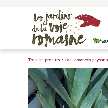
Se rendre au contenu
Tous les produits
Les semences paysann