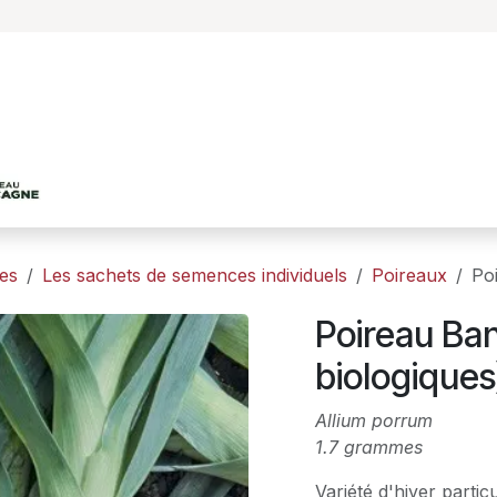
Accueil
Le projet
Les productions agricole
es
Les sachets de semences individuels
Poireaux
Po
Poireau Ba
biologiques
Allium porrum
1.7 grammes
Variété d'hiver partic