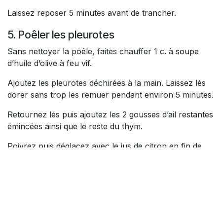
Laissez reposer 5 minutes avant de trancher.
5. Poêler les pleurotes
Sans nettoyer la poêle, faites chauffer 1 c. à soupe
d’huile d’olive à feu vif.
Ajoutez les pleurotes déchirées à la main. Laissez lès
dorer sans trop les remuer pendant environ 5 minutes.
Retournez lès puis ajoutez les 2 gousses d’ail restantes
émincées ainsi que le reste du thym.
Poivrez puis déglacez avec le jus de citron en fin de
cuisson.
6. Cuire les carottes et les radis
Dans la même poêle, faites revenir les carottes avec 1
c. à soupe d’huile d’olive pendant environ 7 minutes.