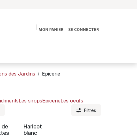
MON PANIER
SE CONNECTER
s
La vie des Jardins
La boutique
Contact
ons des Jardins
Epicerie
ndiments
Les sirops
Epicerie
Les oeufs
Filtres
 de
Haricot
ttes
blanc