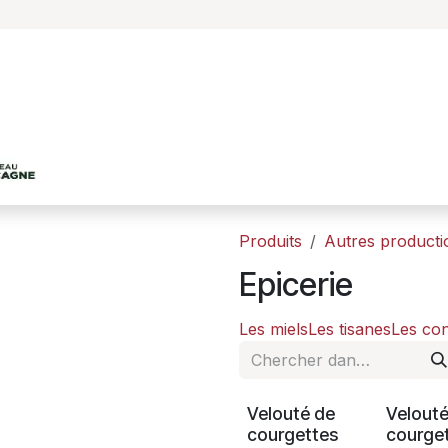
Accueil
Le projet
Les productions agricole
Produits
Autres producti
Epicerie
Les miels
Les tisanes
Les co
Velouté de
Velouté
courgettes
courge